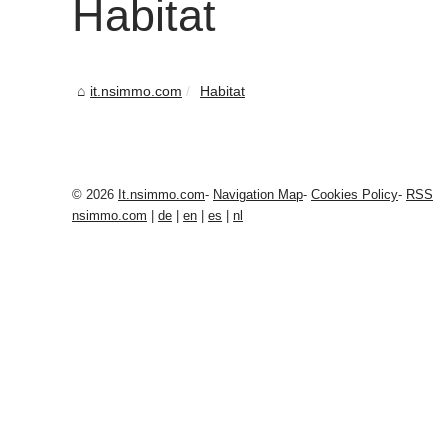
Habitat
it.nsimmo.com
Habitat
© 2026
It.nsimmo.com
-
Navigation Map
-
Cookies Policy
-
RSS
nsimmo.com
|
de
|
en
|
es
|
nl